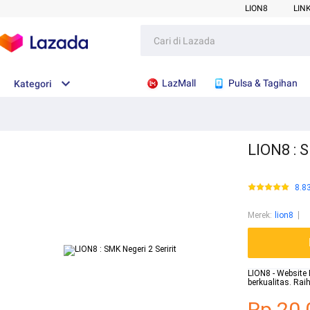
LION8
LIN
LazMall
Pulsa & Tagihan
Kategori
LION8 : S
8.8
Merek
:
lion8
LION8 - Website 
berkualitas. Ra
Rp.20.