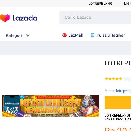
LOTREPELANGI
LIN
LazMall
Pulsa & Tagihan
Kategori
LOTREPEL
8.8
Merek
:
lotrepela
LOTREPELANGI - W
vokasi berkuali
Rp.20.