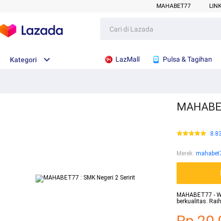
MAHABET77
LIN
LazMall
Pulsa & Tagihan
Kategori
MAHABET7
8.8
Merek
:
mahabet
MAHABET77 - Webs
berkualitas. Ra
Rp.20.