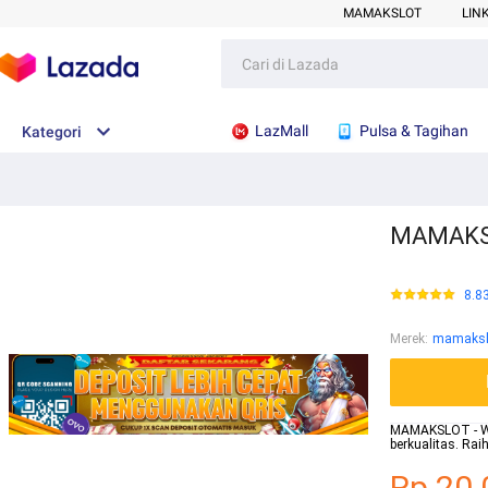
MAMAKSLOT
LIN
LazMall
Pulsa & Tagihan
Kategori
MAMAKSLO
8.8
Merek
:
mamaksl
MAMAKSLOT - Web
berkualitas. Ra
Rp.20.