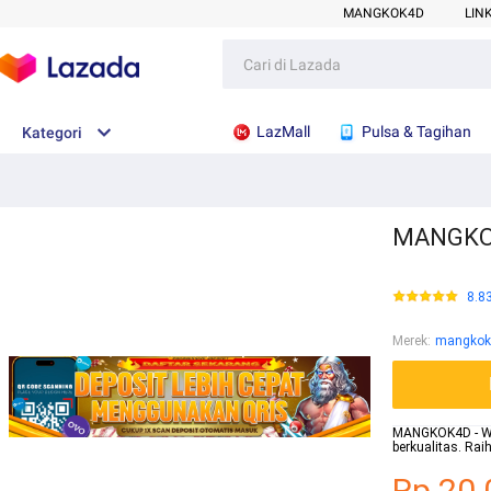
MANGKOK4D
LIN
LazMall
Pulsa & Tagihan
Kategori
MANGKOK4
8.8
Merek
:
mangkok
MANGKOK4D - Webs
berkualitas. Ra
Rp.20.