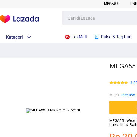
MEGA55
LIN
LazMall
Pulsa & Tagihan
Kategori
MEGA55 :
8.8
Merek
:
mega55
MEGA55 - Website
berkualitas. Ra
Rp.20.