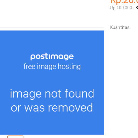
Rp.100.000
-
Kuantitas