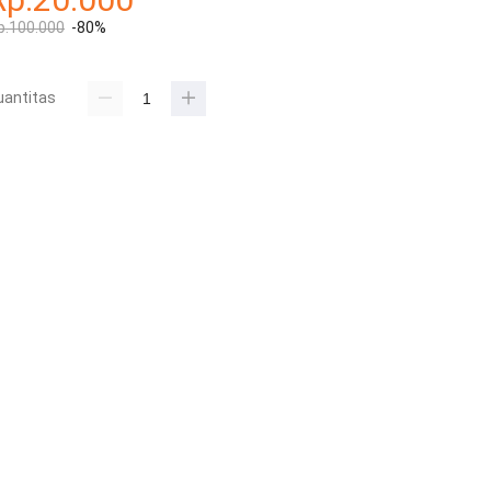
p.100.000
-80%
uantitas