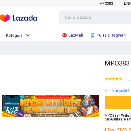
MPO383
LIN
LazMall
Pulsa & Tagihan
Kategori
MPO383 :
8.8
Merek
:
mpo383
MPO383 - Website
berkualitas. Ra
Rp.20.