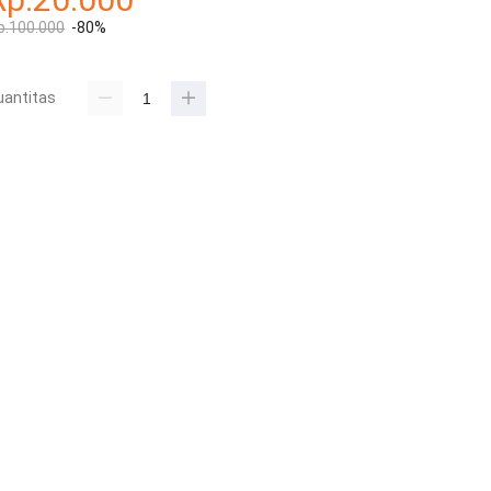
p.100.000
-80%
uantitas