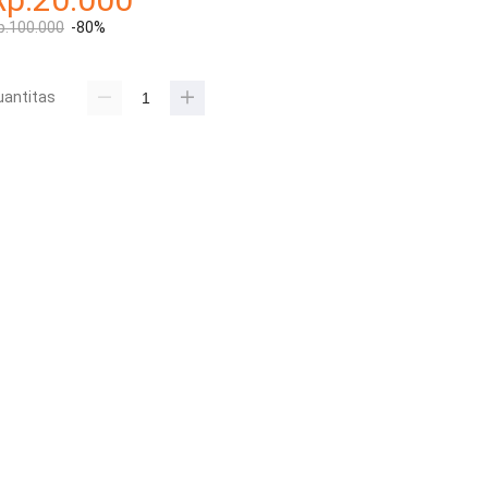
p.100.000
-80%
uantitas