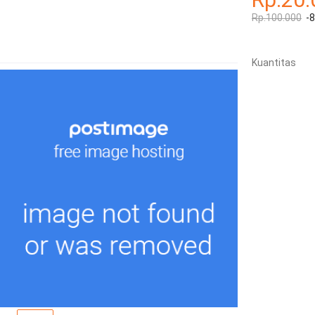
Rp.100.000
-
Kuantitas