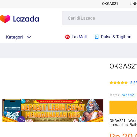
OKGAS21
LIN
LazMall
Pulsa & Tagihan
Kategori
OKGAS21 
8.8
Merek
:
okgas21
OKGAS21 - Websit
berkualitas. Ra
Rp.20.