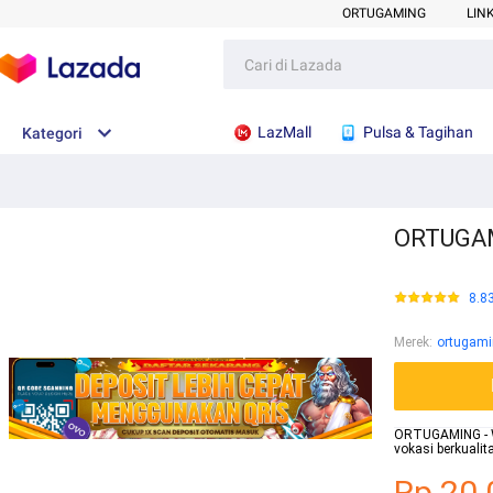
ORTUGAMING
LIN
LazMall
Pulsa & Tagihan
Kategori
ORTUGAMI
8.8
Merek
:
ortugam
ORTUGAMING - We
vokasi berkuali
Rp.20.