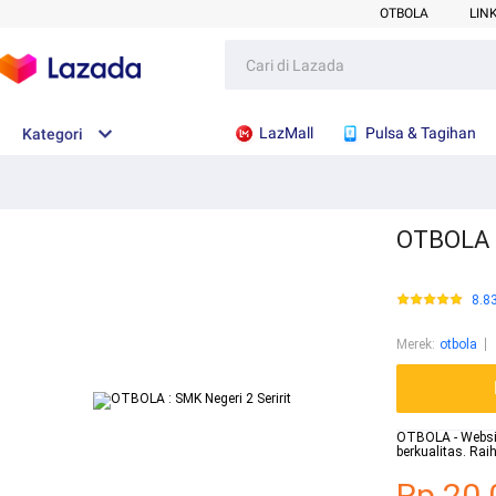
OTBOLA
LIN
LazMall
Pulsa & Tagihan
Kategori
OTBOLA :
8.8
Merek
:
otbola
OTBOLA - Website
berkualitas. Ra
Rp.20.