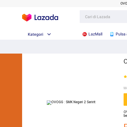
OV
LazMall
Pulsa 
Kategori
O
M
OV
be