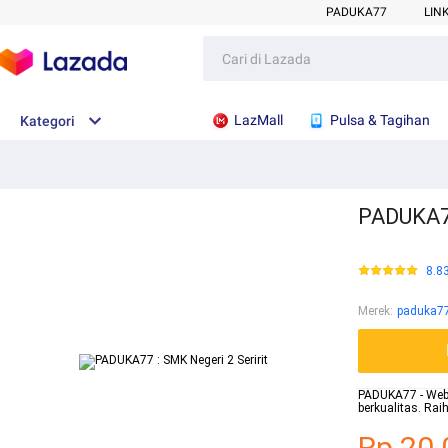
PADUKA77
LIN
LazMall
Pulsa & Tagihan
Kategori
PADUKA77
8.8
Merek
:
paduka7
PADUKA77 - Websi
berkualitas. Ra
Rp.20.