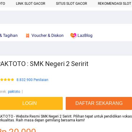
OTO
LINK SLOT GACOR
SITUS SLOT GACOR
REKOMENDASI SLOT
& Tagihan
Voucher & Diskon
LazBlog
AKTOTO : SMK Negeri 2 Seririt
8.832.900 Penilaian
erek
:
paktoto
LOGIN
DAFTAR SEKARANG
KTOTO - Website Resmi SMK Negeri 2 Seririt. Pilihan tepat untuk pendidikan vokas
rkualitas. Raih masa depan gemilang bersama kami!
Rp.20.000