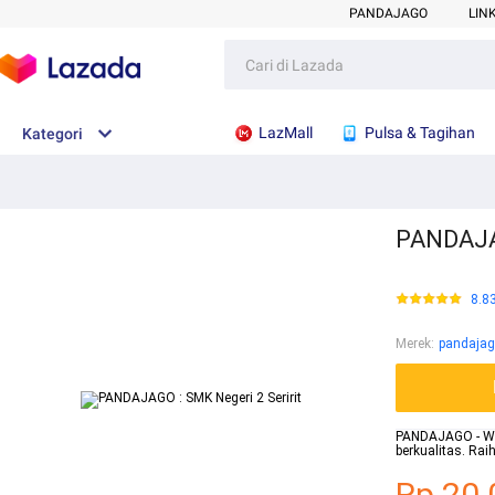
PANDAJAGO
LIN
LazMall
Pulsa & Tagihan
Kategori
PANDAJAG
8.8
Merek
:
pandaja
PANDAJAGO - Webs
berkualitas. Ra
Rp.20.