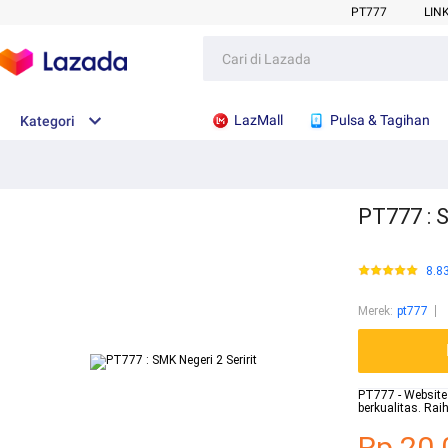
PT777
LIN
LazMall
Pulsa & Tagihan
Kategori
PT777 : S
8.8
Merek
:
pt777
PT777 - Website 
berkualitas. Ra
Rp.20.