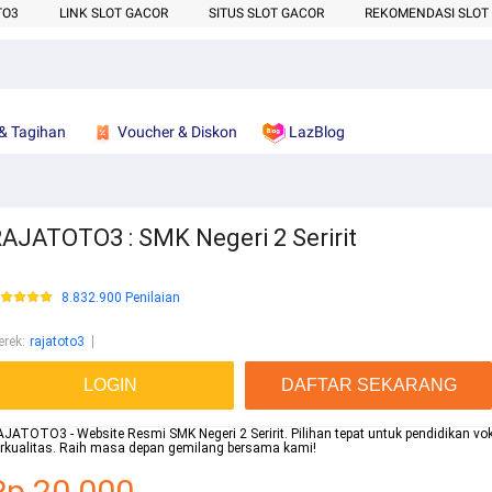
TO3
LINK SLOT GACOR
SITUS SLOT GACOR
REKOMENDASI SLOT
& Tagihan
Voucher & Diskon
LazBlog
AJATOTO3 : SMK Negeri 2 Seririt
8.832.900 Penilaian
erek
:
rajatoto3
LOGIN
DAFTAR SEKARANG
JATOTO3 - Website Resmi SMK Negeri 2 Seririt. Pilihan tepat untuk pendidikan vo
rkualitas. Raih masa depan gemilang bersama kami!
Rp.20.000