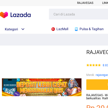
RAJAVEGAS
LIN
LazMall
Pulsa & Tagihan
Kategori
RAJAVEGA
8.8
Merek
:
rajavega
RAJAVEGAS - Webs
berkualitas. Ra
Rp.20.