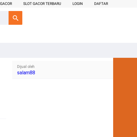
 GACOR
SLOT GACOR TERBARU
LOGIN
DAFTAR
Dijual oleh
salam88