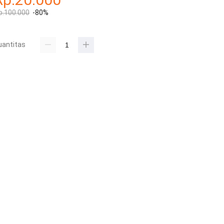
p.100.000
-80%
uantitas