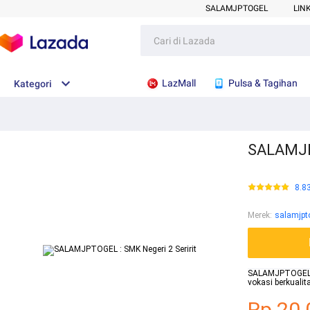
SALAMJPTOGEL
LIN
LazMall
Pulsa & Tagihan
Kategori
SALAMJPT
8.8
Merek
:
salamjpt
SALAMJPTOGEL - 
vokasi berkuali
Rp.20.