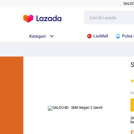
SALD
LazMall
Pulsa 
Kategori
S
M
SA
be