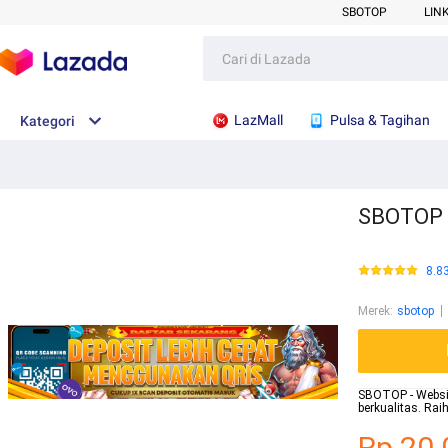
SBOTOP
LIN
LazMall
Pulsa & Tagihan
Kategori
SBOTOP :
8.8
Merek
:
sbotop
SBOTOP - Website
berkualitas. Ra
Rp.20.