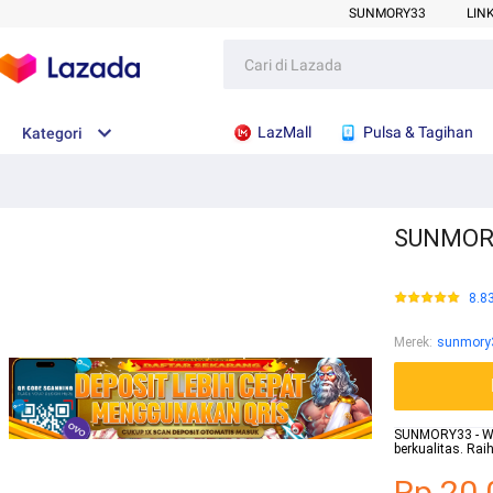
SUNMORY33
LIN
LazMall
Pulsa & Tagihan
Kategori
SUNMORY3
8.8
Merek
:
sunmory
SUNMORY33 - Webs
berkualitas. Ra
Rp.20.