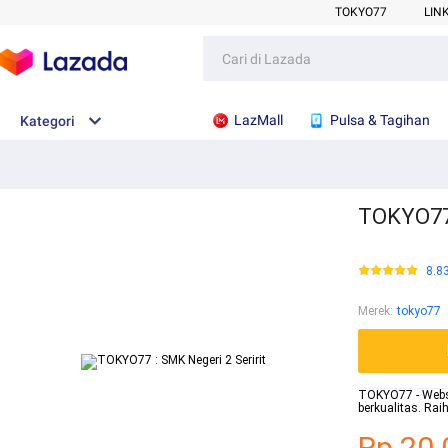
TOKYO77
LIN
LazMall
Pulsa & Tagihan
Kategori
TOKYO77 
8.8
Merek
:
tokyo77
TOKYO77 - Websit
berkualitas. Ra
Rp.20.