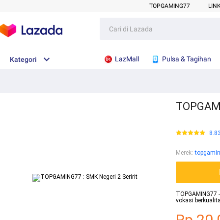
TOPGAMING77
LIN
LazMall
Pulsa & Tagihan
Kategori
TOPGAMIN
8.8
Merek
:
topgami
TOPGAMING77 - W
vokasi berkuali
Rp.20.