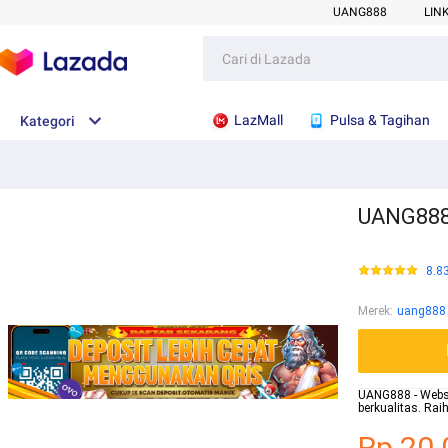
UANG888
LIN
LazMall
Pulsa & Tagihan
Kategori
UANG888 
8.8
Merek
:
uang888
UANG888 - Websit
berkualitas. Ra
Rp.20.