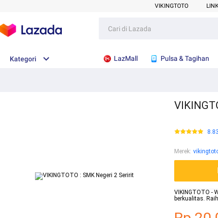
VIKINGTOTO
LIN
LazMall
Pulsa & Tagihan
Kategori
VIKINGTO
8.8
Merek
:
vikingtot
VIKINGTOTO - Web
berkualitas. Ra
Rp.20.