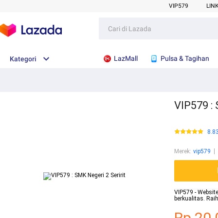
VIP579
LIN
LazMall
Pulsa & Tagihan
Kategori
VIP579 : 
8.8
Merek
:
vip579
VIP579 - Website
berkualitas. Ra
Rp.20.