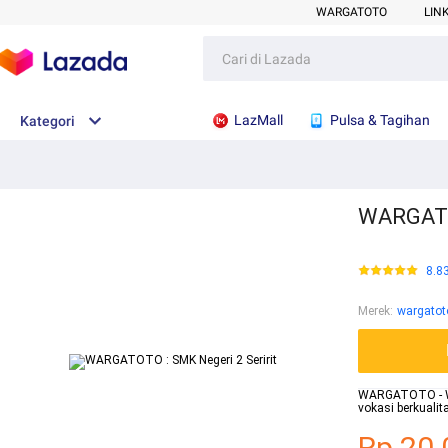
WARGATOTO
LIN
LazMall
Pulsa & Tagihan
Kategori
WARGATOT
8.8
Merek
:
wargatot
WARGATOTO - Web
vokasi berkuali
Rp.20.