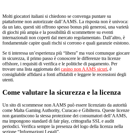
Molti giocatori italiani si chiedono se convenga puntare su
piattaforme non autorizzate dall’AAMS. La risposta non è univoca:
da un lato, questi siti offrono spesso bonus più generosi, una varietà
di giochi più ampia e la possibilità di scommettere su eventi
internazionali non coperti dal mercato regolamentato. Dall’altro, è
fondamentale capire quali rischi si corrono e quali garanzie esistono.
Se ti interessa un’esperienza più “libera” ma vuoi comunque giocare
in sicurezza, il primo passo è conoscere le differenze tra licenze
offshore, i requisiti di verifica e le politiche di pagamento. Per
trovare una lista aggiornata dei
casino non AAMS sicuri
, è
consigliabile affidarsi a fonti affidabili e leggere le recensioni degli
utenti.
Come valutare la sicurezza e la licenza
Un sito di scommesse non AAMS può essere licenziato da autorità
come Malta Gaming Authority, Curacao e Gibilterra. Queste licenze
non garantiscono la stessa protezione dei consumatori dell’AAMS,
ma impongono standard di fair play, crittografia SSL e audit
periodici. Verifica sempre la presenza del logo della licenza nella
sezione “Informazioni Legali”.