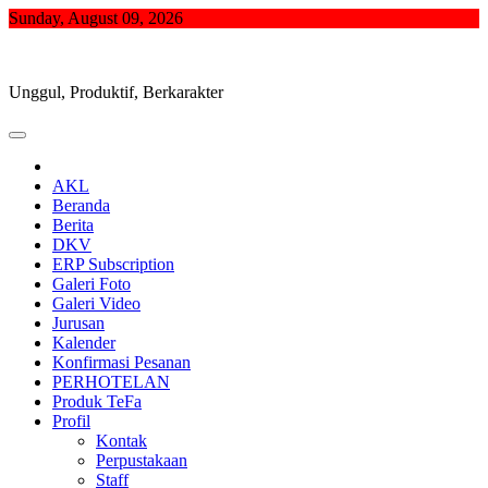
Skip
Sunday, August 09, 2026
to
SMKN 2 Seririt
content
Unggul, Produktif, Berkarakter
AKL
Beranda
Berita
DKV
ERP Subscription
Galeri Foto
Galeri Video
Jurusan
Kalender
Konfirmasi Pesanan
PERHOTELAN
Produk TeFa
Profil
Kontak
Perpustakaan
Staff