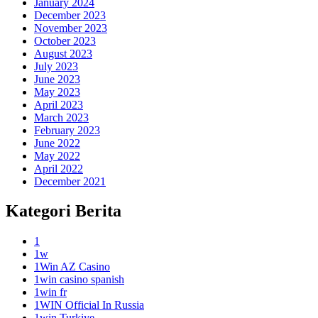
January 2024
December 2023
November 2023
October 2023
August 2023
July 2023
June 2023
May 2023
April 2023
March 2023
February 2023
June 2022
May 2022
April 2022
December 2021
Kategori Berita
1
1w
1Win AZ Casino
1win casino spanish
1win fr
1WIN Official In Russia
1win Turkiye