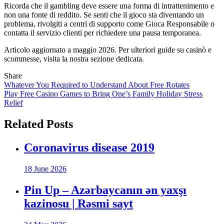
Ricorda che il gambling deve essere una forma di intrattenimento e
non una fonte di reddito. Se senti che il gioco sta diventando un
problema, rivolgiti a centri di supporto come Gioca Responsabile o
contatta il servizio clienti per richiedere una pausa temporanea.
Articolo aggiornato a maggio 2026. Per ulteriori guide su casinò e
scommesse, visita la nostra sezione dedicata.
Share
Post
Whatever You Required to Understand About Free Rotates
Play Free Casino Games to Bring One’s Family Holiday Stress
navigation
Relief
Related Posts
Coronavirus disease 2019
18 June 2026
Pin Up – Azərbaycanın ən yaxşı
kazinosu | Rəsmi sayt