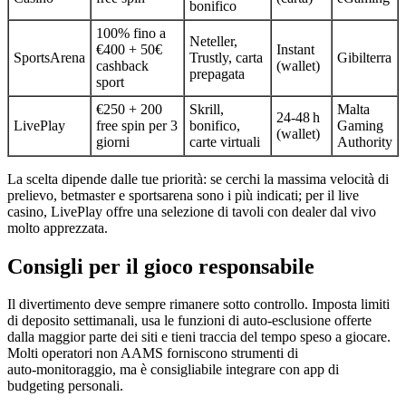
bonifico
100% fino a
Neteller,
€400 + 50€
Instant
SportsArena
Trustly, carta
Gibilterra
cashback
(wallet)
prepagata
sport
€250 + 200
Skrill,
Malta
24‑48 h
LivePlay
free spin per 3
bonifico,
Gaming
(wallet)
giorni
carte virtuali
Authority
La scelta dipende dalle tue priorità: se cerchi la massima velocità di
prelievo, betmaster e sportsarena sono i più indicati; per il live
casino, LivePlay offre una selezione di tavoli con dealer dal vivo
molto apprezzata.
Consigli per il gioco responsabile
Il divertimento deve sempre rimanere sotto controllo. Imposta limiti
di deposito settimanali, usa le funzioni di auto‑esclusione offerte
dalla maggior parte dei siti e tieni traccia del tempo speso a giocare.
Molti operatori non AAMS forniscono strumenti di
auto‑monitoraggio, ma è consigliabile integrare con app di
budgeting personali.