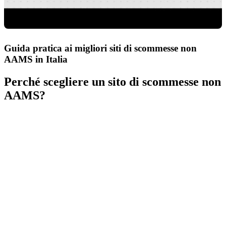
Guida pratica ai migliori siti di scommesse non
AAMS in Italia
Perché scegliere un sito di scommesse non
AAMS?