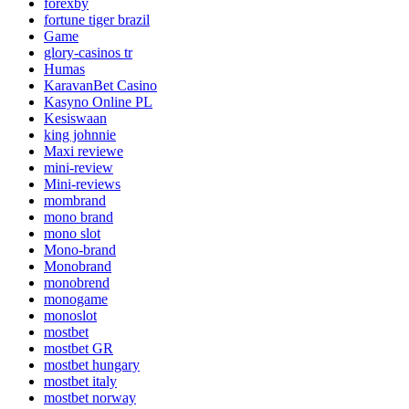
forexby
fortune tiger brazil
Game
glory-casinos tr
Humas
KaravanBet Casino
Kasyno Online PL
Kesiswaan
king johnnie
Maxi reviewe
mini-review
Mini-reviews
mombrand
mono brand
mono slot
Mono-brand
Monobrand
monobrend
monogame
monoslot
mostbet
mostbet GR
mostbet hungary
mostbet italy
mostbet norway