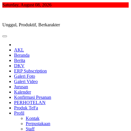
Skip
Saturday, August 08, 2026
to
SMKN 2 Seririt
content
Unggul, Produktif, Berkarakter
AKL
Beranda
Berita
DKV
ERP Subscription
Galeri Foto
Galeri Video
Jurusan
Kalender
Konfirmasi Pesanan
PERHOTELAN
Produk TeFa
Profil
Kontak
Perpustakaan
Staff