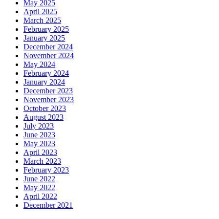
May 2025
April 2025
March 2025
February 2025
January 2025
December 2024
November 2024
May 2024
February 2024
January 2024
December 2023
November 2023
October 2023
August 2023
July 2023
June 2023
May 2023
April 2023
March 2023
February 2023
June 2022
May 2022
April 2022
December 2021