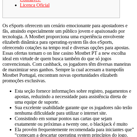
Licença Oficial
Os eSports oferecem um cenário emocionante para apostadores e
fãs, atraindo especialmente um público jovem e apaixonado por
tecnologia. A Mostbet proporciona uma experiência envolvente
elizabeth dinâmica para operating-system fãs dos eSports,
oferecendo cotações na tempo real e diversas opções para apostas.
Essas ofertas tornam o on line casino Mostbet PT a new escolha
ideal em virtude de quem busca também do que só jogos
convencionais. Com cashback, os jogadores têm diversas maneiras
de maximizar seus ganhos. Sempre la cual acessam a trampolín
Mostbet Portugal, encontram novas oportunidades elizabeth
promoções exclusivas.
Esta seção fornece informações sobre registro, pagamentos e
apostas, reduzindo a necessidade para assistência direta de
uma equipe de suporte.
Sua excelente usabilidade garante que os jogadores não terão
nenhuma dificuldade para utilizar o internet site.
Consistindo em somar pontos nas cartas que sejam
exatamente ou próximas a twenty one, o blackjack é muito
Ela provém frequentemente recomendada para iniciantes que”
“começam a descartar operating system princípios do jogo.