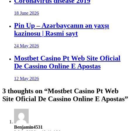
Coronavirus disease 2019
18 June 2026
Pin Up – Azərbaycanın ən yaxşı
kazinosu | Rəsmi sayt
24 May 2026
Mostbet Casino Pt Web Site Oficial
De Cassino Online E Apostas
12 May 2026
3 thoughts on “
Mostbet Casino Pt Web
Site Oficial De Cassino Online E Apostas
”
Benjamin4531