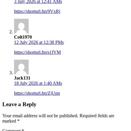
3 July 2026 at 12:41 AMs
https://shorturl.fm/9VxRj
Colt1970
12 July 2026 at 12:38 PMs
https://shorturl.fm/s1fVM
Jack131
18 July 2026 at 1:40 AMs
https://shorturl.fm/ZjUpn
Leave a Reply
Your email address will not be published.
Required fields are
marked
*
Comment
*