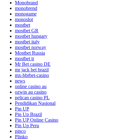
Monobrand
monobrend
monogame
monoslot
mostbet
mostbet GR
mostbet hungary
mostbet italy
mostbet norway
Mostbet Russia
mostbet tr
Mr Bet casino DE
mr jack bet brazil
mx-bbrbet-casino
news
online casino au
ozwin au casino
pelican casino PL
Pendidikan Nasional
Pin UP
Pin Up Brazil
Pin UP Online Casino
Pin Up Peru
pinco
Plinko