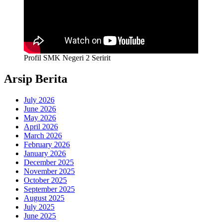
Profil SMK Negeri 2 Seririt
Arsip Berita
July 2026
June 2026
May 2026
April 2026
March 2026
February 2026
January 2026
December 2025
November 2025
October 2025
September 2025
August 2025
July 2025
June 2025