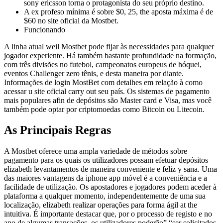
sony ericsson torna o protagonista do seu próprio destino.
A ex profeso mínima é sobre $0, 25, the aposta máxima é de
$60 no site oficial da Mostbet.
Funcionando
A linha atual weil Mostbet pode fijar às necessidades para qualquer
jogador experiente. Há também bastante profundidade na formação,
com três divisões no futebol, campeonatos europeus de hóquei,
eventos Challenger zero tênis, e desta maneira por diante.
Informações de login MostBet com detalhes em relação à como
acessar u site oficial carry out seu país. Os sistemas de pagamento
mais populares afin de depósitos são Master card e Visa, mas você
também pode optar por criptomoedas como Bitcoin ou Litecoin.
As Principais Regras
A Mostbet oferece uma ampla variedade de métodos sobre
pagamento para os quais os utilizadores possam efetuar depósitos
elizabeth levantamentos de maneira conveniente e feliz y sana. Uma
das maiores vantagens da iphone app móvel é a conveniência e a
facilidade de utilização. Os apostadores e jogadores podem aceder à
plataforma a qualquer momento, independentemente de uma sua
localização, elizabeth realizar operações para forma ágil at the
intuitiva. É importante destacar que, por o processo de registo e no
ano de algumas transações, os utilizadores poderão” “ser solicitados