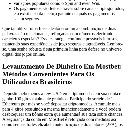
variações populares como o Spin and even Win.
Os pagamentos são feitos através sobre canais criptografados,
e a existência da licença garante os quais os pagamentos
sejam seguros.
Que tal utilizar uma frase aleatória ou uma combinação de duas
palavras não relacionadas, reforçadas com números electronic
caracteres especiais? Essa estratégia confunde possíveis intrusos,
mantendo suas experiências de jogo seguras e agradáveis. Lembre-
se, uma senha robusta é sua primeira linha para defesa no universo
digital dos jogos online.
Levantamento De Dinheiro Em Mostbet:
Métodos Convenientes Para Os
Utilizadores Brasileiros
Deposite pelo menos a few USD em criptomoedas em sua conta e
ganhe 100 giros totalmente gratuitos. Participe do sorteio de 1
Ethereum por mês se você depositar criptomoedas. Acumule mais
para 4 giros possuindo a mesma intencionadamente e você poderá
desbloquear um bônus extra que aumentará sua taxa sobre chances.
A segurança da conta em MostBet é reforçada com medidas asi
como senhas fortes elizabeth autenticação de dois fatores (2FA), os