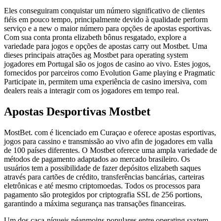
Eles conseguiram conquistar um número significativo de clientes
fiéis em pouco tempo, principalmente devido à qualidade perform
serviço e a new o maior número para opções de apostas esportivas.
Com sua conta pronta elizabeth bônus resgatado, explore a
variedade para jogos e opções de apostas carry out Mostbet. Uma
dieses principais atrações ag Mostbet para operating system
jogadores em Portugal são os jogos de casino ao vivo. Estes jogos,
fornecidos por parceiros como Evolution Game playing e Pragmatic
Participate in, permitem uma experiência de casino imersiva, com
dealers reais a interagir com os jogadores em tempo real.
Apostas Desportivas Mostbet
MostBet. com é licenciado em Curaçao e oferece apostas esportivas,
jogos para cassino e transmissão ao vivo afin de jogadores em valla
de 100 países diferentes. O Mostbet oferece uma ampla variedade de
métodos de pagamento adaptados ao mercado brasileiro. Os
usuários tem a possibilidade de fazer depósitos elizabeth saques
através para cartões de crédito, transferências bancárias, carteiras
eletrônicas e até mesmo criptomoedas. Todos os processos para
pagamento são protegidos por criptografia SSL de 256 portions,
garantindo a máxima segurança nas transações financeiras.
Um dos caça-níqueis néanmoins populares entre operating system