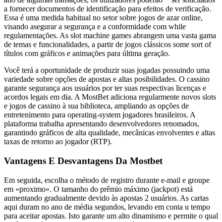
a fornecer documentos de identificação para efeitos de verificação.
Essa é uma medida habitual no setor sobre jogos de azar online,
visando asegurar a segurança e a conformidade com while
regulamentações. As slot machine games abrangem uma vasta gama
de temas e funcionalidades, a partir de jogos clássicos some sort of
títulos com gráficos e animações para última geração.
Você terá a oportunidade de produzir suas jogadas possuindo uma
variedade sobre opções de apostas e altas posibilidades. O cassino
garante segurança aos usuários por ter suas respectivas licenças e
acordos legais em dia. A MostBet adiciona regularmente novos slots
e jogos de cassino à sua biblioteca, ampliando as opções de
entretenimento para operating-system jogadores brasileiros. A
plataforma trabalha apresentando desenvolvedores renomados,
garantindo gráficos de alta qualidade, mecânicas envolventes e altas
taxas de retorno ao jogador (RTP).
Vantagens E Desvantagens Da Mostbet
Em seguida, escolha o método de registro durante e-mail e groupe
em «proximo». O tamanho do prêmio máximo (jackpot) está
aumentando gradualmente devido às apostas 2 usuários. As cartas
aqui duram no ano de média segundos, levando em conta u tempo
para aceitar apostas. Isto garante um alto dinamismo e permite o qual