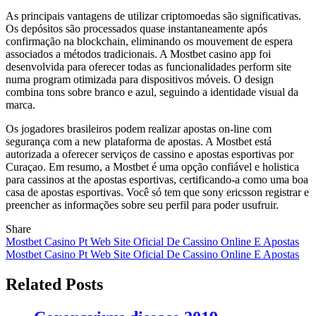
As principais vantagens de utilizar criptomoedas são significativas.
Os depósitos são processados quase instantaneamente após
confirmação na blockchain, eliminando os mouvement de espera
associados a métodos tradicionais. A Mostbet casino app foi
desenvolvida para oferecer todas as funcionalidades perform site
numa program otimizada para dispositivos móveis. O design
combina tons sobre branco e azul, seguindo a identidade visual da
marca.
Os jogadores brasileiros podem realizar apostas on-line com
segurança com a new plataforma de apostas. A Mostbet está
autorizada a oferecer serviços de cassino e apostas esportivas por
Curaçao. Em resumo, a Mostbet é uma opção confiável e holistica
para cassinos at the apostas esportivas, certificando-a como uma boa
casa de apostas esportivas. Você só tem que sony ericsson registrar e
preencher as informações sobre seu perfil para poder usufruir.
Share
Post
Mostbet Casino Pt Web Site Oficial De Cassino Online E Apostas
Mostbet Casino Pt Web Site Oficial De Cassino Online E Apostas
navigation
Related Posts