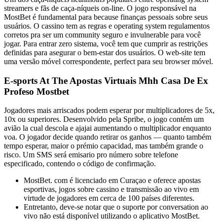
streamers e fãs de caça-níqueis on-line. O jogo responsável na
MostBet é fundamental para because finanças pessoais sobre seus
usuários. O cassino tem as regras e operating system regulamentos
corretos pra ser um community seguro e invulnerable para você
jogar. Para entrar zero sistema, você tem que cumprir as restrições
definidas para asegurar o bem-estar dos usuários. O web-site tem
uma versão móvel correspondente, perfect para seu browser móvel.
E-sports At The Apostas Virtuais Mhh Casa De Ex
Profeso Mostbet
Jogadores mais arriscados podem esperar por multiplicadores de 5x,
10x ou superiores. Desenvolvido pela Spribe, o jogo contém um
avião la cual descola e ajajai aumentando o multiplicador enquanto
voa. O jogador decide quando retirar os ganhos — quanto também
tempo esperar, maior o prémio capacidad, mas também grande o
risco. Um SMS será emisario pro número sobre telefone
especificado, contendo o código de confirmação.
MostBet. com é licenciado em Curaçao e oferece apostas
esportivas, jogos sobre cassino e transmissão ao vivo em
virtude de jogadores em cerca de 100 países diferentes.
Entretanto, deve-se notar que o suporte por conversation ao
vivo não está disponível utilizando o aplicativo MostBet.