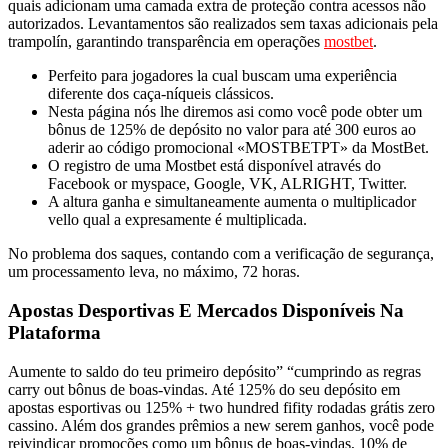
quais adicionam uma camada extra de proteção contra acessos não
autorizados. Levantamentos são realizados sem taxas adicionais pela
trampolín, garantindo transparência em operações
mostbet
.
Perfeito para jogadores la cual buscam uma experiência
diferente dos caça-níqueis clássicos.
Nesta página nós lhe diremos asi como você pode obter um
bônus de 125% de depósito no valor para até 300 euros ao
aderir ao código promocional «MOSTBETPT» da MostBet.
O registro de uma Mostbet está disponível através do
Facebook or myspace, Google, VK, ALRIGHT, Twitter.
A altura ganha e simultaneamente aumenta o multiplicador
vello qual a expresamente é multiplicada.
No problema dos saques, contando com a verificação de segurança,
um processamento leva, no máximo, 72 horas.
Apostas Desportivas E Mercados Disponíveis Na
Plataforma
Aumente to saldo do teu primeiro depósito” “cumprindo as regras
carry out bônus de boas-vindas. Até 125% do seu depósito em
apostas esportivas ou 125% + two hundred fifity rodadas grátis zero
cassino. Além dos grandes prêmios a new serem ganhos, você pode
reivindicar promoções como um bônus de boas-vindas, 10% de