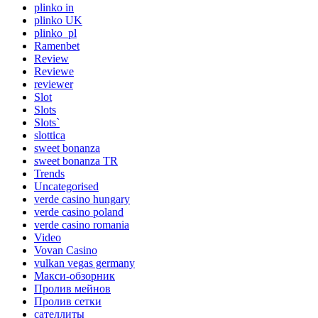
plinko in
plinko UK
plinko_pl
Ramenbet
Review
Reviewe
reviewer
Slot
Slots
Slots`
slottica
sweet bonanza
sweet bonanza TR
Trends
Uncategorised
verde casino hungary
verde casino poland
verde casino romania
Video
Vovan Casino
vulkan vegas germany
Макси-обзорник
Пролив мейнов
Пролив сетки
сателлиты