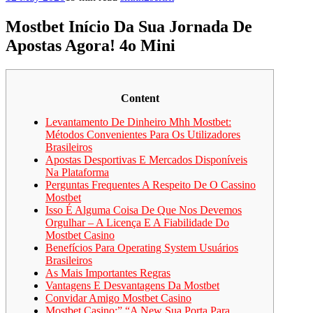
Mostbet Início Da Sua Jornada De
Apostas Agora! 4o Mini
Content
Levantamento De Dinheiro Mhh Mostbet:
Métodos Convenientes Para Os Utilizadores
Brasileiros
Apostas Desportivas E Mercados Disponíveis
Na Plataforma
Perguntas Frequentes A Respeito De O Cassino
Mostbet
Isso É Alguma Coisa De Que Nos Devemos
Orgulhar – A Licença E A Fiabilidade Do
Mostbet Casino
Benefícios Para Operating System Usuários
Brasileiros
As Mais Importantes Regras
Vantagens E Desvantagens Da Mostbet
Convidar Amigo Mostbet Casino
Mostbet Casino:” “A New Sua Porta Para