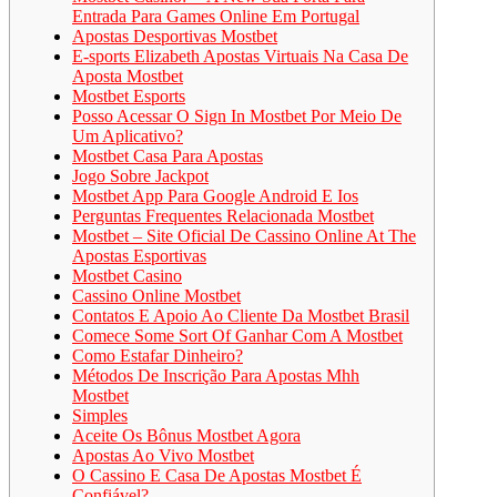
Entrada Para Games Online Em Portugal
Apostas Desportivas Mostbet
E-sports Elizabeth Apostas Virtuais Na Casa De
Aposta Mostbet
Mostbet Esports
Posso Acessar O Sign In Mostbet Por Meio De
Um Aplicativo?
Mostbet Casa Para Apostas
Jogo Sobre Jackpot
Mostbet App Para Google Android E Ios
Perguntas Frequentes Relacionada Mostbet
Mostbet – Site Oficial De Cassino Online At The
Apostas Esportivas
Mostbet Casino
Cassino Online Mostbet
Contatos E Apoio Ao Cliente Da Mostbet Brasil
Comece Some Sort Of Ganhar Com A Mostbet
Como Estafar Dinheiro?
Métodos De Inscrição Para Apostas Mhh
Mostbet
Simples
Aceite Os Bônus Mostbet Agora
Apostas Ao Vivo Mostbet
O Cassino E Casa De Apostas Mostbet É
Confiável?