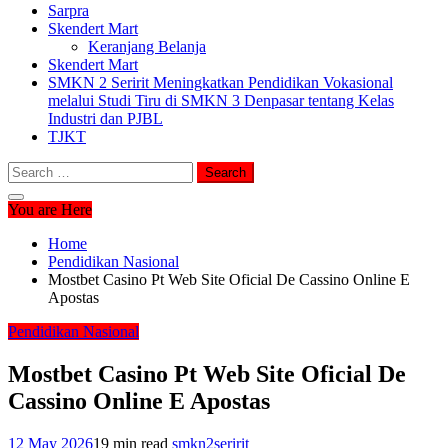
Sarpra
Skendert Mart
Keranjang Belanja
Skendert Mart
SMKN 2 Seririt Meningkatkan Pendidikan Vokasional
melalui Studi Tiru di SMKN 3 Denpasar tentang Kelas
Industri dan PJBL
TJKT
Search
for:
You are Here
Home
Pendidikan Nasional
Mostbet Casino Pt Web Site Oficial De Cassino Online E
Apostas
Pendidikan Nasional
Mostbet Casino Pt Web Site Oficial De
Cassino Online E Apostas
12 May 2026
19 min read
smkn2seririt