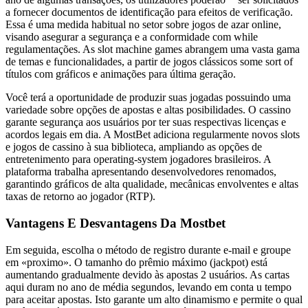
a fornecer documentos de identificação para efeitos de verificação.
Essa é uma medida habitual no setor sobre jogos de azar online,
visando asegurar a segurança e a conformidade com while
regulamentações. As slot machine games abrangem uma vasta gama
de temas e funcionalidades, a partir de jogos clássicos some sort of
títulos com gráficos e animações para última geração.
Você terá a oportunidade de produzir suas jogadas possuindo uma
variedade sobre opções de apostas e altas posibilidades. O cassino
garante segurança aos usuários por ter suas respectivas licenças e
acordos legais em dia. A MostBet adiciona regularmente novos slots
e jogos de cassino à sua biblioteca, ampliando as opções de
entretenimento para operating-system jogadores brasileiros. A
plataforma trabalha apresentando desenvolvedores renomados,
garantindo gráficos de alta qualidade, mecânicas envolventes e altas
taxas de retorno ao jogador (RTP).
Vantagens E Desvantagens Da Mostbet
Em seguida, escolha o método de registro durante e-mail e groupe
em «proximo». O tamanho do prêmio máximo (jackpot) está
aumentando gradualmente devido às apostas 2 usuários. As cartas
aqui duram no ano de média segundos, levando em conta u tempo
para aceitar apostas. Isto garante um alto dinamismo e permite o qual