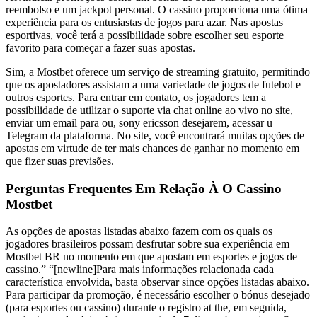
reembolso e um jackpot personal. O cassino proporciona uma ótima
experiência para os entusiastas de jogos para azar. Nas apostas
esportivas, você terá a possibilidade sobre escolher seu esporte
favorito para começar a fazer suas apostas.
Sim, a Mostbet oferece um serviço de streaming gratuito, permitindo
que os apostadores assistam a uma variedade de jogos de futebol e
outros esportes. Para entrar em contato, os jogadores tem a
possibilidade de utilizar o suporte via chat online ao vivo no site,
enviar um email para ou, sony ericsson desejarem, acessar u
Telegram da plataforma. No site, você encontrará muitas opções de
apostas em virtude de ter mais chances de ganhar no momento em
que fizer suas previsões.
Perguntas Frequentes Em Relação À O Cassino
Mostbet
As opções de apostas listadas abaixo fazem com os quais os
jogadores brasileiros possam desfrutar sobre sua experiência em
Mostbet BR no momento em que apostam em esportes e jogos de
cassino.” “[newline]Para mais informações relacionada cada
característica envolvida, basta observar since opções listadas abaixo.
Para participar da promoção, é necessário escolher o bónus desejado
(para esportes ou cassino) durante o registro at the, em seguida,