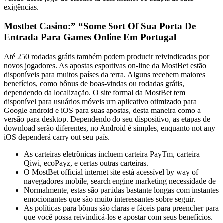
exigências.
Mostbet Casino:” “Some Sort Of Sua Porta De
Entrada Para Games Online Em Portugal
Até 250 rodadas grátis também podem producir reivindicadas por
novos jogadores. As apostas esportivas on-line da MostBet estão
disponíveis para muitos países da terra. Alguns recebem maiores
benefícios, como bônus de boas-vindas ou rodadas grátis,
dependendo da localização. O site formal da MostBet tem
disponível para usuários móveis um aplicativo otimizado para
Google android e iOS para suas apostas, desta maneira como a
versão para desktop. Dependendo do seu dispositivo, as etapas de
download serão diferentes, no Android é simples, enquanto not any
iOS dependerá carry out seu país.
As carteiras eletrônicas incluem carteira PayTm, carteira
Qiwi, ecoPayz, e certas outras carteiras.
O MostBet official internet site está acessível by way of
navegadores mobile, search engine marketing necessidade de
Normalmente, estas são partidas bastante longas com instantes
emocionantes que são muito interessantes sobre seguir.
As políticas para bônus são claras e fáceis para preencher para
que você possa reivindicá-los e apostar com seus benefícios.