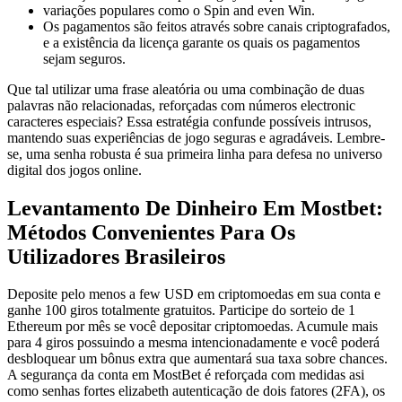
variações populares como o Spin and even Win.
Os pagamentos são feitos através sobre canais criptografados,
e a existência da licença garante os quais os pagamentos
sejam seguros.
Que tal utilizar uma frase aleatória ou uma combinação de duas
palavras não relacionadas, reforçadas com números electronic
caracteres especiais? Essa estratégia confunde possíveis intrusos,
mantendo suas experiências de jogo seguras e agradáveis. Lembre-
se, uma senha robusta é sua primeira linha para defesa no universo
digital dos jogos online.
Levantamento De Dinheiro Em Mostbet:
Métodos Convenientes Para Os
Utilizadores Brasileiros
Deposite pelo menos a few USD em criptomoedas em sua conta e
ganhe 100 giros totalmente gratuitos. Participe do sorteio de 1
Ethereum por mês se você depositar criptomoedas. Acumule mais
para 4 giros possuindo a mesma intencionadamente e você poderá
desbloquear um bônus extra que aumentará sua taxa sobre chances.
A segurança da conta em MostBet é reforçada com medidas asi
como senhas fortes elizabeth autenticação de dois fatores (2FA), os