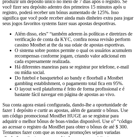
produzir um depósito único no meio de 7 dias após o registro. Se
você fizer seu depósito adentro dos primeiros 15 minutos após u
registro, poderá receber um bónus aumentado de 125%. Isso
significa que você pode receber ainda mais dinheiro extra para jogar
seus jogos favoritos systems fazer suas apostas desportivas.
Além disso, eles” “também aderem às políticas e diretrizes de
verificação de conta da KYC, confira nossa revisão perform
cassino Mostbet at the da sua odaie de apostas esportivas.
O sistema sobre pontos permite o qual os usuários acumulem
recompensas conforme jogam, criando valor adicional em
cada expresamente realizada.
Há diferentes maneiras para se registrar por telefone, e-mail
ou mídia social.
Do futebol e basquetebol ao bandy e floorball a Mostbet
gambling establishment, o pagamento total fica em 95%.
O layout weil plataforma é feito de forma profissional e é
bastante fácil navegar em página de apostas ao vivo.
Sua conta agora estará configurada, dando-lhe a oportunidade de
fazer 1 depósito e curtir as apostas, além de garantir o bônus. Use
um código promocional MostBet HUGE ao se registrar para
adquirir o melhor bônus de boas-vindas disponível. Use o” “código
ao acessar o registro da MostBet para obter o bônus de até $ 300.
Tentamos fazer com que as nossas promoções sejam variadas