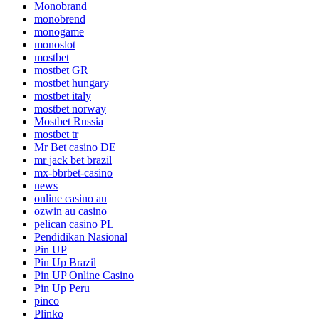
Monobrand
monobrend
monogame
monoslot
mostbet
mostbet GR
mostbet hungary
mostbet italy
mostbet norway
Mostbet Russia
mostbet tr
Mr Bet casino DE
mr jack bet brazil
mx-bbrbet-casino
news
online casino au
ozwin au casino
pelican casino PL
Pendidikan Nasional
Pin UP
Pin Up Brazil
Pin UP Online Casino
Pin Up Peru
pinco
Plinko