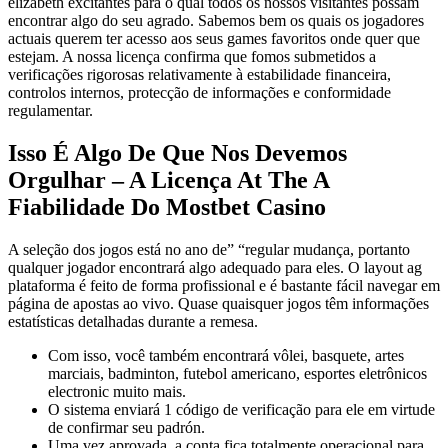
elizabeth excitantes para o qual todos os nossos visitantes possam
encontrar algo do seu agrado. Sabemos bem os quais os jogadores
actuais querem ter acesso aos seus games favoritos onde quer que
estejam. A nossa licença confirma que fomos submetidos a
verificações rigorosas relativamente à estabilidade financeira,
controlos internos, protecção de informações e conformidade
regulamentar.
Isso É Algo De Que Nos Devemos
Orgulhar – A Licença At The A
Fiabilidade Do Mostbet Casino
A seleção dos jogos está no ano de” “regular mudança, portanto
qualquer jogador encontrará algo adequado para eles. O layout ag
plataforma é feito de forma profissional e é bastante fácil navegar em
página de apostas ao vivo. Quase quaisquer jogos têm informações
estatísticas detalhadas durante a remesa.
Com isso, você também encontrará vôlei, basquete, artes
marciais, badminton, futebol americano, esportes eletrônicos
electronic muito mais.
O sistema enviará 1 código de verificação para ele em virtude
de confirmar seu padrón.
Uma vez aprovada, a conta fica totalmente operacional para