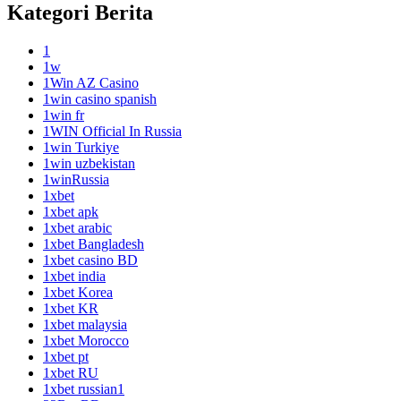
Kategori Berita
1
1w
1Win AZ Casino
1win casino spanish
1win fr
1WIN Official In Russia
1win Turkiye
1win uzbekistan
1winRussia
1xbet
1xbet apk
1xbet arabic
1xbet Bangladesh
1xbet casino BD
1xbet india
1xbet Korea
1xbet KR
1xbet malaysia
1xbet Morocco
1xbet pt
1xbet RU
1xbet russian1